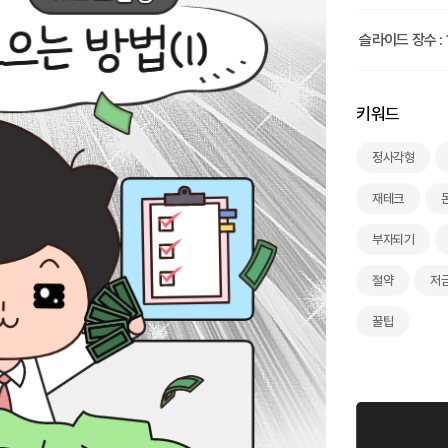
슬라이드 장수 : 
키워드
정사각형
재테크
부자되기
절약
저
꿀팁