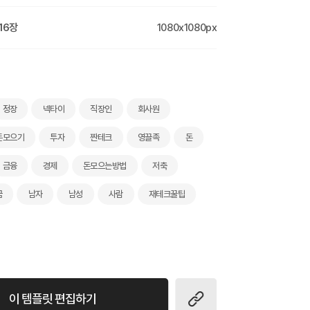
16장
1080x1080px
정장
넥타이
직장인
회사원
돈모으기
투자
짠테크
영끌족
돈
금융
경제
돈모으는방법
저축
금
남자
남성
사람
재테크꿀팁
이 템플릿 편집하기