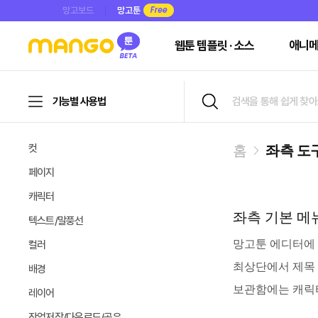
망고보드
망고툰
웹툰 템플릿 · 소스
애니메
기능별 사용법
컷
홈
좌측 도
페이지
캐릭터
좌측 기본 메
텍스트/말풍선
망고툰 에디터에 
컬러
최상단에서 제목 
배경
보관함에는 캐릭터
레이어
작업저장/다운로드/공유