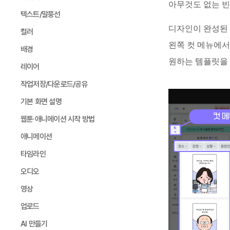
아무것도 없는 빈
텍스트/말풍선
디자인이 완성된 
컬러
왼쪽 컷 메뉴에서
배경
원하는 템플릿을
레이어
작업저장/다운로드/공유
기본 화면 설명
웹툰·애니메이션 시작 방법
애니메이션
타임라인
오디오
영상
업로드
AI 만들기