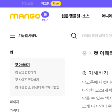
망고보드
망고툰
웹툰 템플릿 · 소스
애니메
기능별 사용법
컷
홈
컷 이해
컷 이해하기
컷 이해하기
컷 모양 변형하기
컷 사이즈 조절하기
망고툰에서 컷이
컷 배경 변경, 컷 전체 회색처리/반전
다양한 요소(캐릭
담을 수 있는 액
페이지
크게 디자인이 완
캐릭터