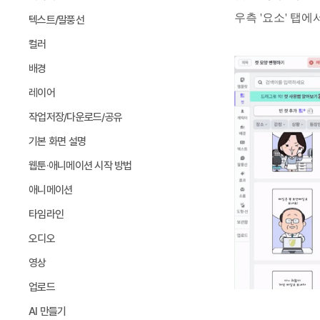
우측 '요소' 탭에
텍스트/말풍선
컬러
배경
레이어
작업저장/다운로드/공유
기본 화면 설명
웹툰·애니메이션 시작 방법
애니메이션
타임라인
오디오
영상
업로드
AI 만들기