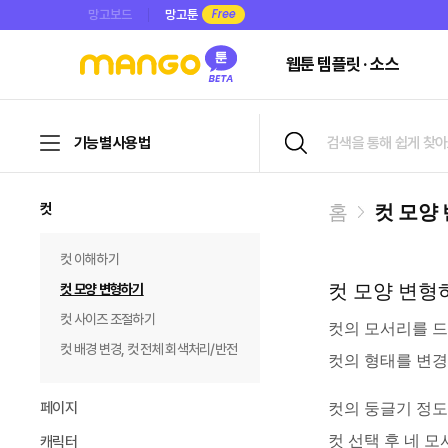
망고보드
망고툰
웹툰 템플릿 · 소스
기능별 사용법
컷
홈
컷 모양
컷 이해하기
컷 모양 변형
컷 모양 변형하기
컷 사이즈 조절하기
컷의 모서리를 
컷 배경 변경, 컷 전체 회색처리/반전
컷의 형태를 변경
페이지
컷의 둥글기 정도
컷 선택 후 네 
캐릭터